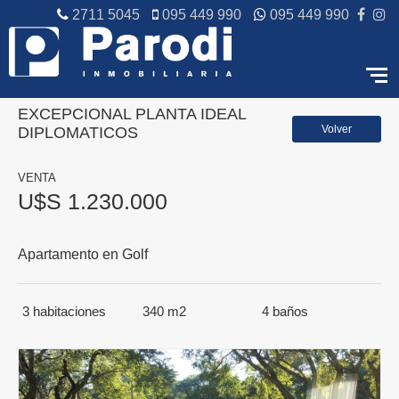
2711 5045
095 449 990
095 449 990
EXCEPCIONAL PLANTA IDEAL
Volver
DIPLOMATICOS
VENTA
U$S 1.230.000
Apartamento en Golf
3
habitaciones
340 m2
4
baños