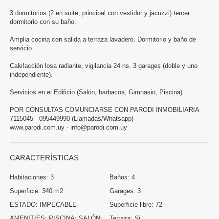
3 dormitorios (2 en suite, principal con vestidor y jacuzzi) tercer
dormitorio con su baño.
Amplia cocina con salida a terraza lavadero. Dormitorio y baño de
servicio.
Calefacción losa radiante, vigilancia 24 hs. 3 garages (doble y uno
independiente).
Servicios en el Edificio (Salón, barbacoa, Gimnasio, Piscina)
POR CONSULTAS COMUNCIARSE CON PARODI INMOBILIARIA
7115045 - 095449990 (Llamadas/Whatsapp)
www.parodi.com.uy - info@parodi.com.uy
CARACTERÍSTICAS
Habitaciones:
3
Baños:
4
Superficie:
340 m2
Garages:
3
ESTADO:
IMPECABLE
Superficie libre:
72
AMENITIES:
PISCINA; SALÓN;
Terraza:
Si