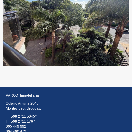
PARODI Inmobiliaria
Solano Antuña 2848
Montevideo, Uruguay.
T
+598 2711 5045*
F
+598 2711 1767
095 449 992
094 400 472