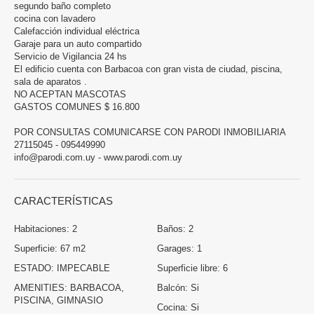
segundo baño completo
cocina con lavadero
Calefacción individual eléctrica
Garaje para un auto compartido
Servicio de Vigilancia 24 hs
El edificio cuenta con Barbacoa con gran vista de ciudad, piscina,
sala de aparatos .
NO ACEPTAN MASCOTAS
GASTOS COMUNES $ 16.800
POR CONSULTAS COMUNICARSE CON PARODI INMOBILIARIA
27115045 - 095449990
info@parodi.com.uy - www.parodi.com.uy
CARACTERÍSTICAS
Habitaciones:
2
Baños:
2
Superficie:
67 m2
Garages:
1
ESTADO:
IMPECABLE
Superficie libre:
6
AMENITIES:
BARBACOA,
Balcón:
Si
PISCINA, GIMNASIO
Cocina:
Si