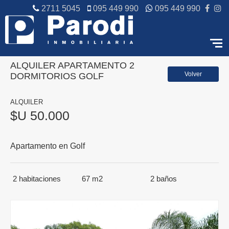
2711 5045
095 449 990
095 449 990
ALQUILER APARTAMENTO 2
Volver
DORMITORIOS GOLF
ALQUILER
$U 50.000
Apartamento en Golf
2
habitaciones
67 m2
2
baños