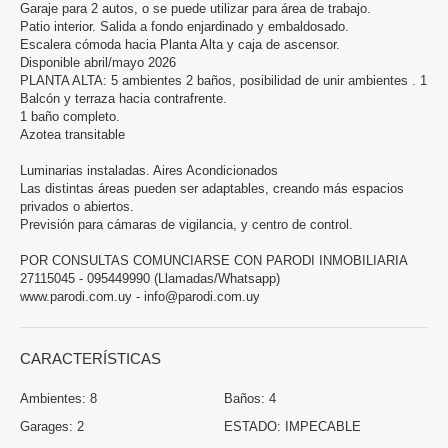
Garaje para 2 autos, o se puede utilizar para área de trabajo.
Patio interior. Salida a fondo enjardinado y embaldosado.
Escalera cómoda hacia Planta Alta y caja de ascensor.
Disponible abril/mayo 2026
PLANTA ALTA: 5 ambientes 2 baños, posibilidad de unir ambientes . 1
Balcón y terraza hacia contrafrente.
1 baño completo.
Azotea transitable
Luminarias instaladas. Aires Acondicionados
Las distintas áreas pueden ser adaptables, creando más espacios
privados o abiertos.
Previsión para cámaras de vigilancia, y centro de control.
POR CONSULTAS COMUNCIARSE CON PARODI INMOBILIARIA
27115045 - 095449990 (Llamadas/Whatsapp)
www.parodi.com.uy - info@parodi.com.uy
CARACTERÍSTICAS
Ambientes:
8
Baños:
4
Garages:
2
ESTADO:
IMPECABLE