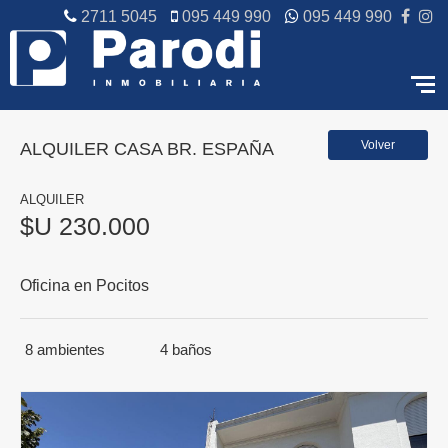
2711 5045
095 449 990
095 449 990
Volver
ALQUILER CASA BR. ESPAÑA
ALQUILER
$U 230.000
Oficina en Pocitos
8
ambientes
4
baños